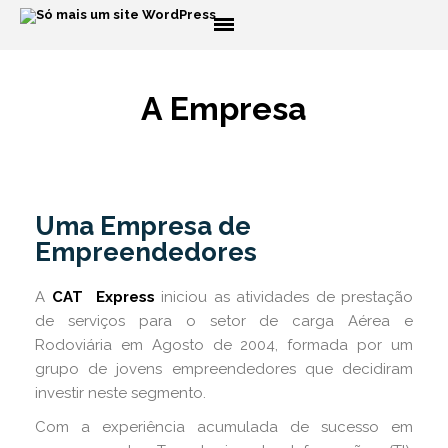
HOME
A EMPRESA
A Empresa
Quem Somos
Perfil CAT Express
CARGA AÉREA
CARGA RODOVIÁRIA
Uma Empresa de
Empreendedores
DIFERENCIAIS
CERTIFICAÇÕES
A
CAT Express
iniciou as atividades de prestação
CONTATO
de serviços para o setor de carga Aérea e
Rodoviária em Agosto de 2004, formada por um
ACESSO ONLINE
grupo de jovens empreendedores que decidiram
investir neste segmento.
Com a experiência acumulada de sucesso em